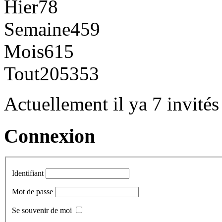
Hier
78
Semaine
459
Mois
615
Tout
205353
Actuellement il ya 7 invité
Connexion
Identifiant
Mot de passe
Se souvenir de moi