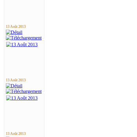
13 Août 2013
13 Août 2013
13 Août 2013