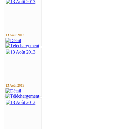
13 Août 2013
13 Août 2013