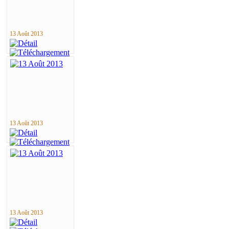
13 Août 2013
13 Août 2013
13 Août 2013