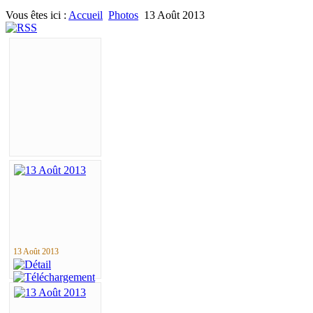
Vous êtes ici :
Accueil
Photos
13 Août 2013
13 Août 2013