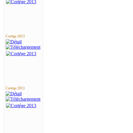
Cortége 2013
Cortége 2013