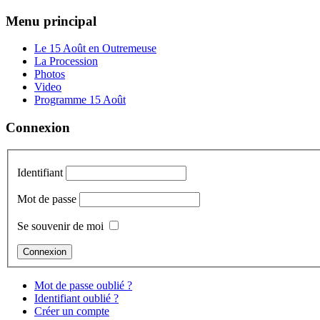
Menu principal
Le 15 Août en Outremeuse
La Procession
Photos
Video
Programme 15 Août
Connexion
Identifiant
Mot de passe
Se souvenir de moi
Mot de passe oublié ?
Identifiant oublié ?
Créer un compte