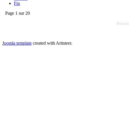
Fin
Page 1 sur 20
Power
Joomla template
created with Artisteer.